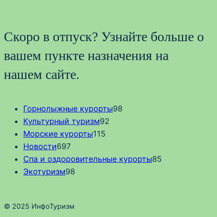
Скоро в отпуск? Узнайте больше о
вашем пункте назначения на
нашем сайте.
Горнолыжные курорты
98
Культурный туризм
92
Морские курорты
115
Новости
697
Спа и оздоровительные курорты
85
Экотуризм
98
© 2025 ИнфоТуризм