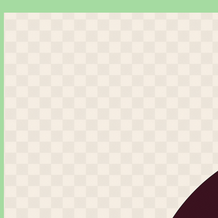
Перейти
к
содержимому