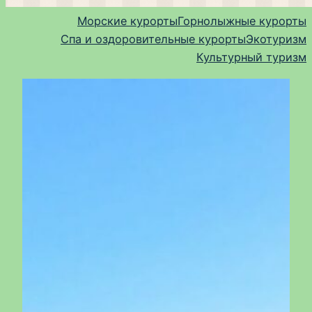
Морские курорты
Горнолыжные курорты
Спа и оздоровительные курорты
Экотуризм
Культурный туризм