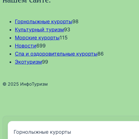
Горнолыжные курорты
98
Культурный туризм
93
Морские курорты
115
Новости
699
Спа и оздоровительные курорты
86
Экотуризм
99
© 2025 ИнфоТуризм
Горнолыжные курорты