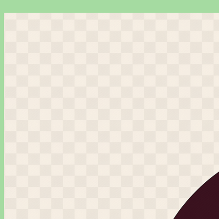
Перейти
к
содержимому