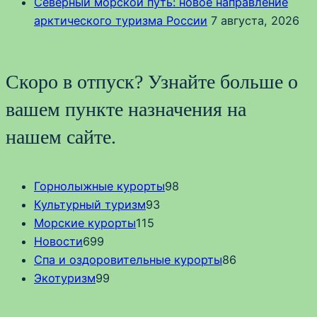
Северный морской путь: новое направление
арктического туризма России
7 августа, 2026
Скоро в отпуск? Узнайте больше о
вашем пункте назначения на
нашем сайте.
Горнолыжные курорты
98
Культурный туризм
93
Морские курорты
115
Новости
699
Спа и оздоровительные курорты
86
Экотуризм
99