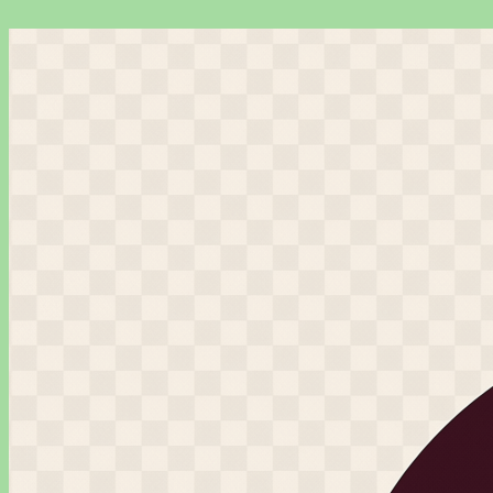
Перейти
к
содержимому