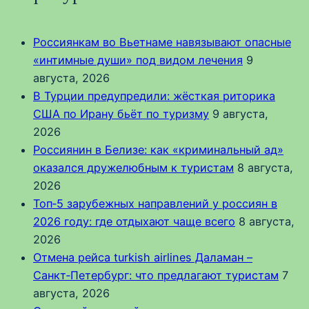
Россиянкам во Вьетнаме навязывают опасные
«интимные души» под видом лечения
9
августа, 2026
В Турции предупредили: жёсткая риторика
США по Ирану бьёт по туризму
9 августа,
2026
Россиянин в Белизе: как «криминальный ад»
оказался дружелюбным к туристам
8 августа,
2026
Топ‑5 зарубежных направлений у россиян в
2026 году: где отдыхают чаще всего
8 августа,
2026
Отмена рейса turkish airlines Даламан –
Санкт‑Петербург: что предлагают туристам
7
августа, 2026