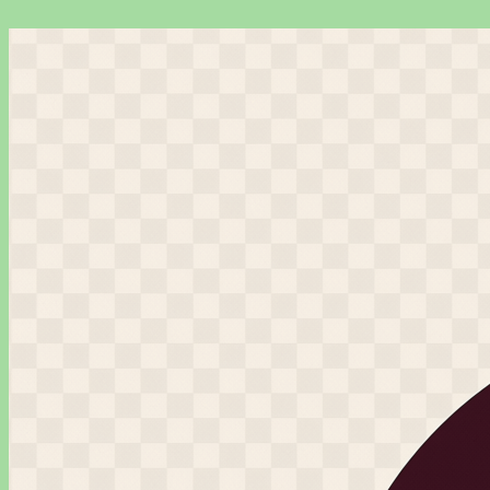
Перейти
к
содержимому