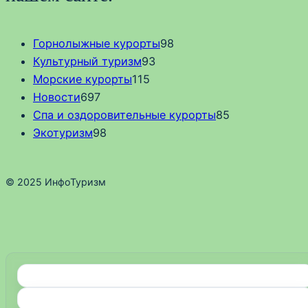
Горнолыжные курорты
98
Культурный туризм
93
Морские курорты
115
Новости
697
Спа и оздоровительные курорты
85
Экотуризм
98
© 2025 ИнфоТуризм