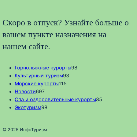
Скоро в отпуск? Узнайте больше о
вашем пункте назначения на
нашем сайте.
Горнолыжные курорты
98
Культурный туризм
93
Морские курорты
115
Новости
697
Спа и оздоровительные курорты
85
Экотуризм
98
© 2025 ИнфоТуризм