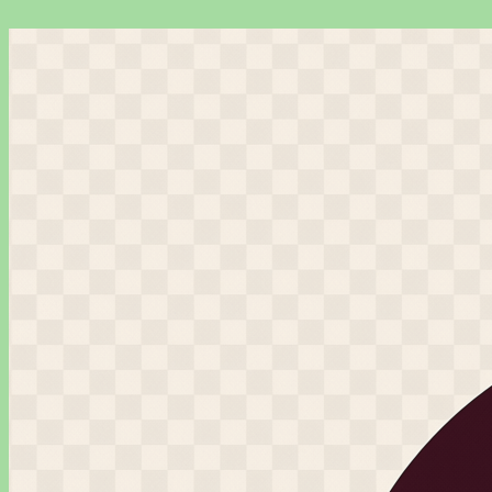
Перейти
к
содержимому