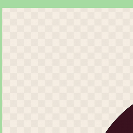
Перейти
к
содержимому