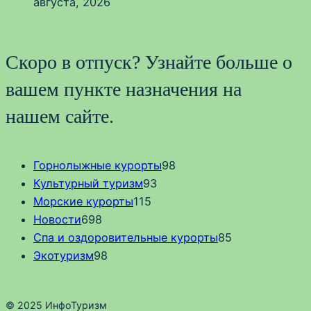
августа, 2026
Скоро в отпуск? Узнайте больше о
вашем пункте назначения на
нашем сайте.
Горнолыжные курорты
98
Культурный туризм
93
Морские курорты
115
Новости
698
Спа и оздоровительные курорты
85
Экотуризм
98
© 2025 ИнфоТуризм