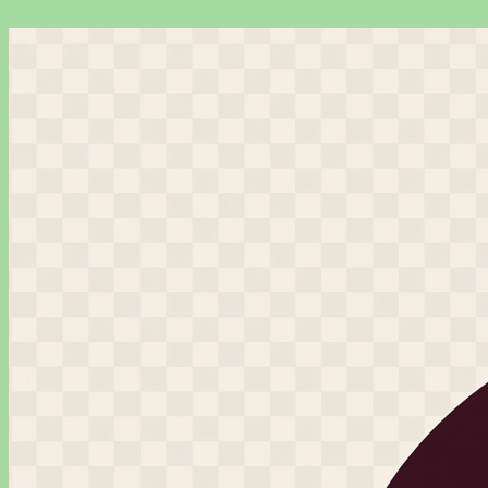
Перейти
к
содержимому