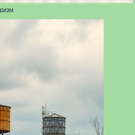
уризм