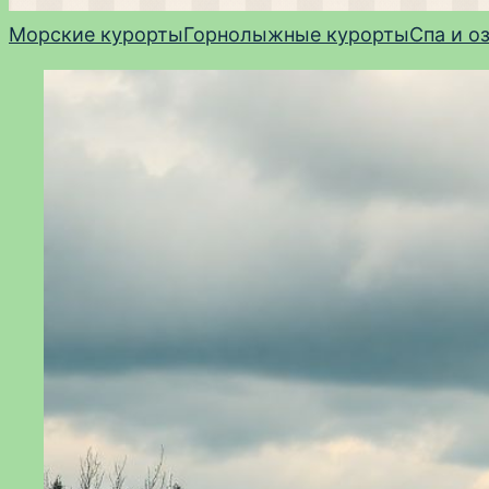
Морские курорты
Горнолыжные курорты
Спа и о