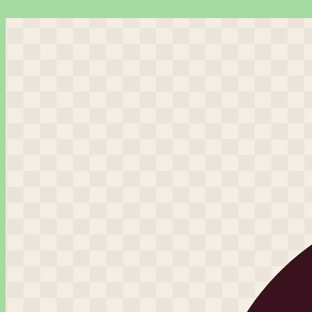
Перейти
к
содержимому