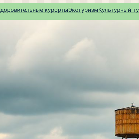
здоровительные курорты
Экотуризм
Культурный т