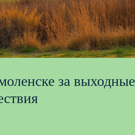
Смоленске за выходны
ествия