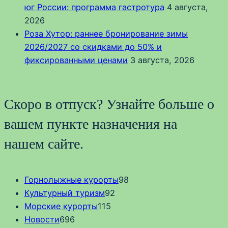
юг России: программа гастротура
4 августа,
2026
Роза Хутор: раннее бронирование зимы
2026/2027 со скидками до 50% и
фиксированными ценами
3 августа, 2026
Скоро в отпуск? Узнайте больше о
вашем пункте назначения на
нашем сайте.
Горнолыжные курорты
98
Культурный туризм
92
Морские курорты
115
Новости
696