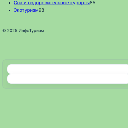
Спа и оздоровительные курорты
85
Экотуризм
98
© 2025 ИнфоТуризм