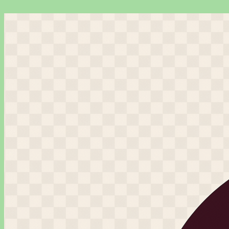
Перейти
к
содержимому