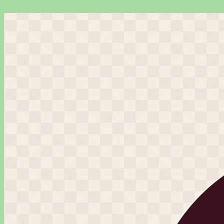
Перейти
к
содержимому