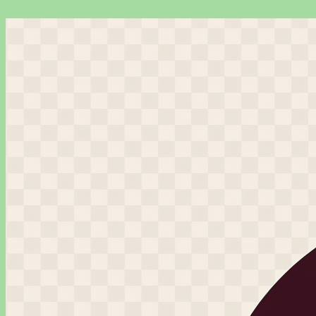
Перейти
к
содержимому