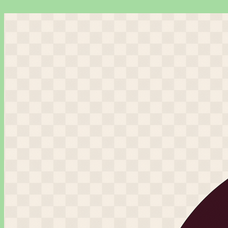
Перейти
к
содержимому