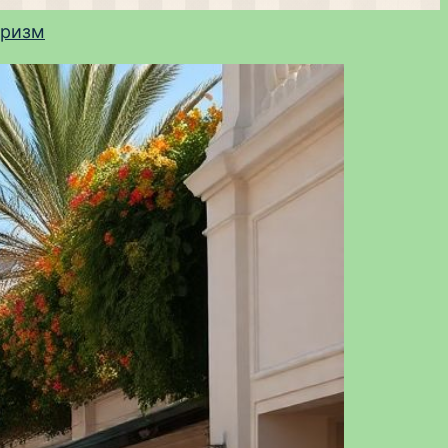
уризм