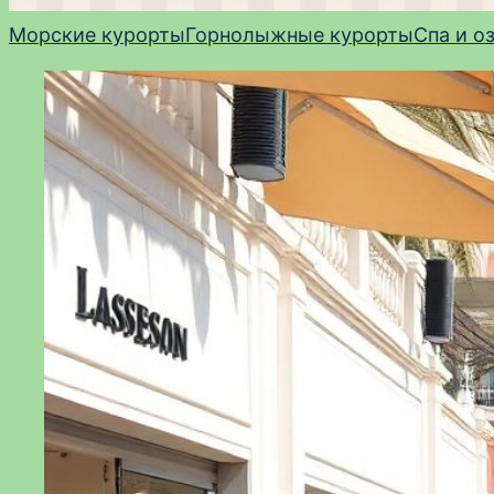
Морские курорты
Горнолыжные курорты
Спа и о