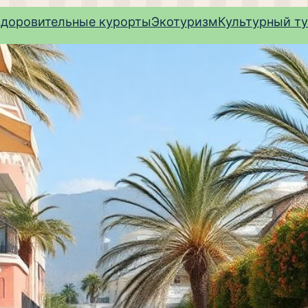
здоровительные курорты
Экотуризм
Культурный т