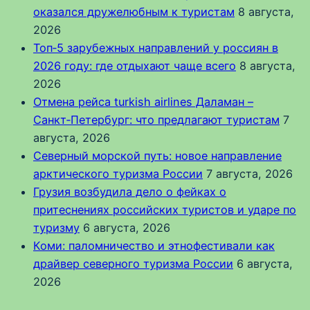
оказался дружелюбным к туристам
8 августа,
2026
Топ‑5 зарубежных направлений у россиян в
2026 году: где отдыхают чаще всего
8 августа,
2026
Отмена рейса turkish airlines Даламан –
Санкт‑Петербург: что предлагают туристам
7
августа, 2026
Северный морской путь: новое направление
арктического туризма России
7 августа, 2026
Грузия возбудила дело о фейках о
притеснениях российских туристов и ударе по
туризму
6 августа, 2026
Коми: паломничество и этнофестивали как
драйвер северного туризма России
6 августа,
2026