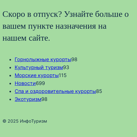
Скоро в отпуск? Узнайте больше о
вашем пункте назначения на
нашем сайте.
Горнолыжные курорты
98
Культурный туризм
93
Морские курорты
115
Новости
699
Спа и оздоровительные курорты
85
Экотуризм
98
© 2025 ИнфоТуризм