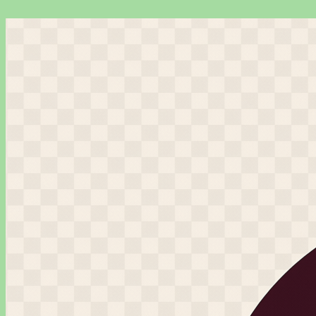
Перейти
к
содержимому