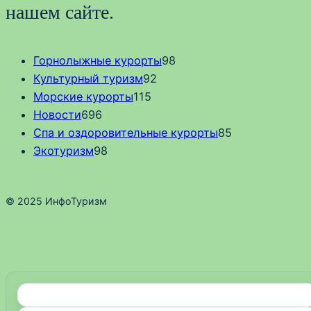
нашем сайте.
Горнолыжные курорты
98
Культурный туризм
92
Морские курорты
115
Новости
696
Спа и оздоровительные курорты
85
Экотуризм
98
© 2025 ИнфоТуризм