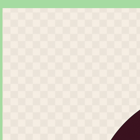
Перейти
к
содержимому