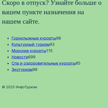
Скоро в отпуск? Узнайте больше о
вашем пункте назначения на
нашем сайте.
Горнолыжные курорты
98
Культурный туризм
93
Морские курорты
115
Новости
699
Спа и оздоровительные курорты
85
Экотуризм
98
© 2025 ИнфоТуризм