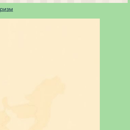
уризм