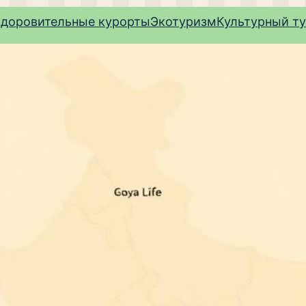
здоровительные курорты
Экотуризм
Культурный т