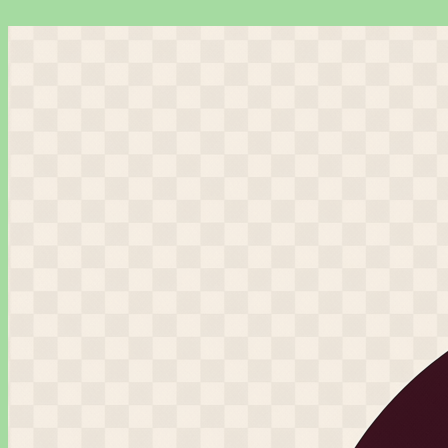
Перейти
к
содержимому