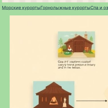
Морские курорты
Горнолыжные курорты
Спа и о